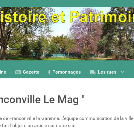
ine
Gazette
Personnages
Les rues
nconville Le Mag "
 de Franconville la Garenne. L'equipe communication de la ville
ait l'objet d'un article sur notre site.