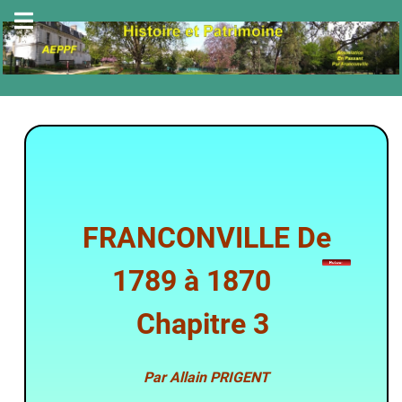
FRANCONVILLE De
1789 à 1870
Chapitre 3
Par Allain PRIGENT