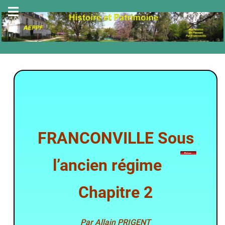
FRANCONVILLE Sous
l’ancien régime
Chapitre 2
Par
Allain PRIGENT