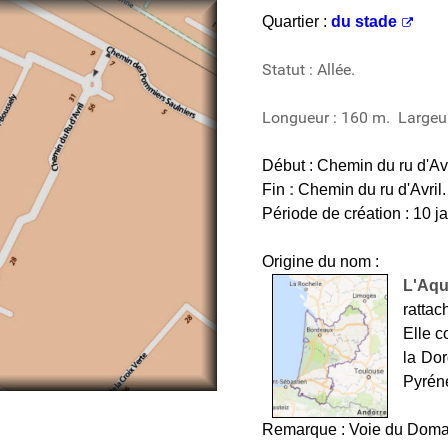
Quartier :
du stade
Statut : Allée.
Longueur : 160 m. Largeur
Début : Chemin du ru d'Avr
Fin
:
Chemin du ru d'Avril.
Période de création : 10 j
Origine du nom :
L'Aqu
rattac
Elle c
la Dor
Pyréné
Remarque : Voie du Doma