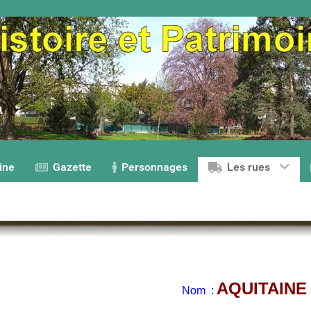
ine
Gazette
Personnages
Les rues
AQUITAIN
Nom
: