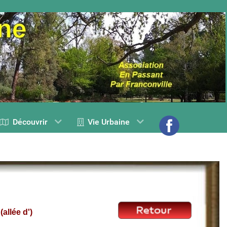
Découvrir
Vie Urbaine
E
(allée d')