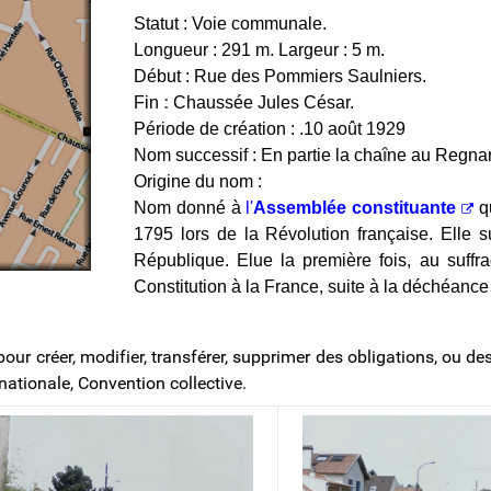
Statut : Voie communale.
Longueur : 291 m. Largeur : 5 m.
Début : Rue des Pommiers Saulniers.
Fin
:
Chaussée Jules César.
Période de création : .10 août 1929
Nom successif : En partie la cha
î
ne au Regna
Origine du nom :
Nom donné à
l'
Assemblée constituante
qu
1795 lors de la Révolution française. Elle 
République. Elue la première fois, au suffr
Constitution à la France, suite à la déchéance
ur créer, modifier, transférer, supprimer des obligations, ou de
ationale, Convention collective.