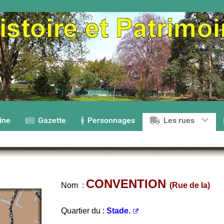
ine
Gazette
Personnages
Les rues
CONVENTION
Nom
:
(Rue de la)
Quartier du :
Stade.