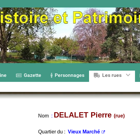
ine
Gazette
Personnages
Les rues
DELALET Pierre
Nom
:
(rue)
Quartier du :
Vieux Marché