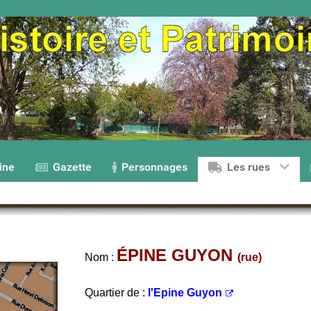
ine
Gazette
Personnages
Les rues
ÉPINE GUYON
Nom
:
(rue)
Quartier de :
l'Epine Guyon