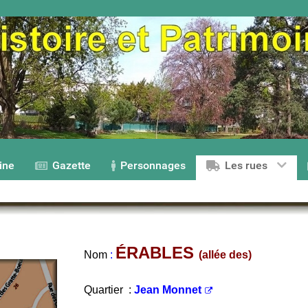
ine
Gazette
Personnages
Les rues
ÉRABLES
Nom
:
(allée des)
Quartier :
Jean Monnet