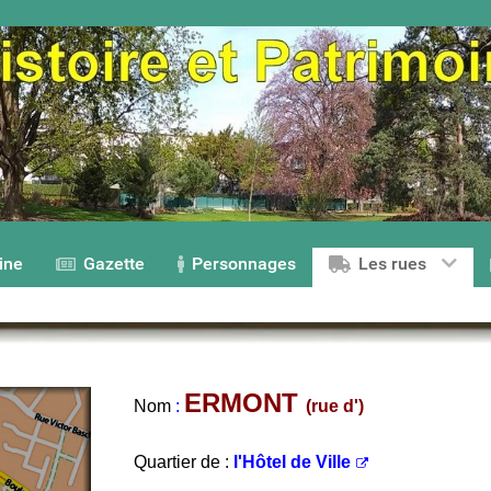
ine
Gazette
Personnages
Les rues
ERMONT
Nom
:
(rue d')
Quartier de :
l'Hôtel de Ville