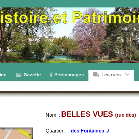
ine
Gazette
Personnages
Les rues
BELLES VUES
Nom
:
(rue des)
Quartier
:
des Fontaines