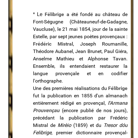
Félibrige
a été fondé au château de
* Le
Font-Ségugne (Châteauneuf-de-Gadagne,
Vaucluse), le 21 mai 1854, jour de la sainte
Estelle, par sept jeunes poètes provençaux :
Frédéric Mistral
, Joseph Roumanille,
Théodore Aubanel, Jean Brunet, Paul Giéra,
Anselme Mathieu et Alphonse Tavan.
Ensemble, ils entendaient restaurer la
langue provençale et en codifier
l'orthographe.
Une des premières réalisations du
Félibrige
fut la publication en 1855 d'un almanach
entièrement rédigé en provençal,
l'Armana
Prouvençau
(encore publié de nos jours),
précédant la publication par Frédéric
Mistral de
Mirèio
(1859) et du
Tresor dóu
Felibrige
, premier dictionnaire provençal-