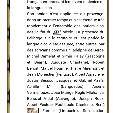
français embrassant les divers dialectes de
la langue d'oc.
Son action s'est appliquée au provençal
dans un premier temps et s'est étendue très
rapidement à l'ensemble des parlers d'oc,
e
dès la fin du
XIX
siècle. La présence du
Félibrige sur le territoire où est parlée la
langue d'oc a été assurée, entre autres, par
des écrivains comme Philadelphe de Gerde,
Michel Camélat et Simin Palay (Gascogne
et Béarn), Auguste Chastanet, Robert
Benoît, Marcel Fournier, Pierre Miremont et
Jean Monestier (Périgord), Albert Arnavielle,
Justin Bessou, Jacques et Gabriel Azaïs,
Achille Mir (Languedoc), Arsène
Vermenouze, José Mange, Régis Michalias,
Benezet Vidal (Auvergne), Joseph Roux,
Albert Pestour, Paul-Louis Grenier et R
ené
Farnier (Limousin). Son action