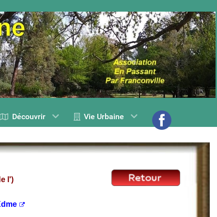
Découvrir
Vie Urbaine
e l')
 Edme