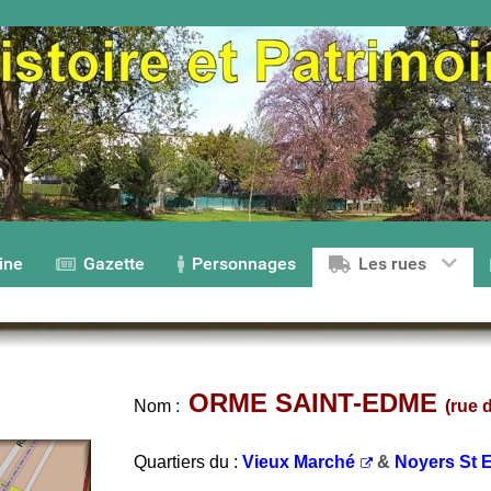
ine
Gazette
Personnages
Les rues
ORME SAINT-EDME
Nom
:
(rue d
Quartiers du :
Vieux Marché
&
Noyers St