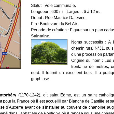
Statut : Voie communale.
Longueur : 600 m. Largeur : 6 à 12 m.
Début : Rue Maurice Dalesme.
Fin : Boulevard du Bel Air.
Période de création : Figure sur un plan cad
Saintaine
.
Noms successifs : A l
chemin rural N°31, puis
d'une procession partan
Origine du nom : Les o
trentaine de mètres, o
nord. Il fournit un excellent bois. Il a pra
graphiose.
ntorbéry
(1170-1242), dit saint Edme, est un saint catholiqu
 pour la France où il est accueilli par Blanche de Castille et sai
èse d'Auxerre avant de s'installer au couvent de chanoine aug
ené dans l'abbatiale de Pontigny, où il repose sous une châsse