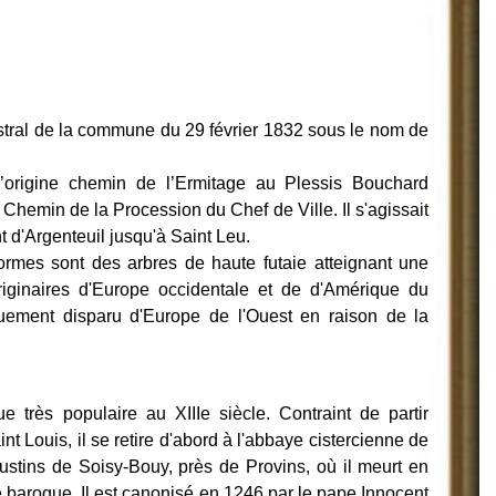
astral de la commune du 29 février 1832 sous le nom de
’origine chemin de l’Ermitage au Plessis Bouchard
 Chemin de la Procession du Chef de Ville. Il s'agissait
t d'Argenteuil jusqu'à Saint Leu.
rmes sont des arbres de haute futaie atteignant une
riginaires d'Europe occidentale et de d'Amérique du
tiquement disparu d'Europe de l'Ouest en raison de la
e très populaire au XIIIe siècle. Contraint de partir
nt Louis, il se retire d'abord à l'abbaye cistercienne de
ustins de Soisy-Bouy, près de Provins, où il meurt en
 baroque. Il est canonisé en 1246 par le pape Innocent