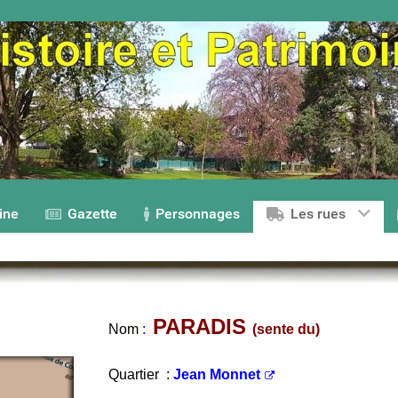
ine
Gazette
Personnages
Les rues
PARADIS
Nom
:
(sente du)
Quartier :
Jean Monnet