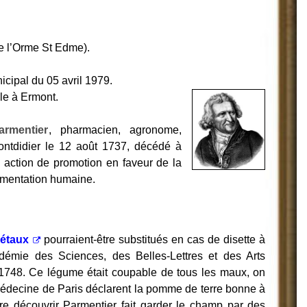
e l’Orme St Edme).
icipal du 05 avril 1979.
le à Ermont.
rmentier
, pharmacien, agronome,
Montdidier le 12 août 1737, décédé à
action de promotion en faveur de la
imentation humaine.
étaux
pourraient-être substitués en cas de disette à
démie des Sciences, des Belles-Lettres et des Arts
 1748. Ce légume était coupable de tous les maux, on
édecine de Paris déclarent la pomme de terre bonne à
e découvrir Parmentier fait garder le champ par des