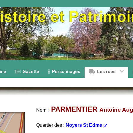
ine
Gazette
Personnages
Les rues
PARMENTIER
Antoine Au
Nom
:
Quartier des :
Noyers St Edme