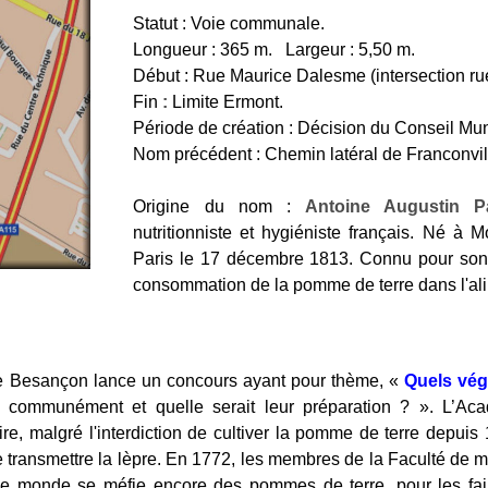
Statut : Voie communale.
Longueur : 365 m. Largeur : 5,50 m.
Début : Rue Maurice Dalesme (intersection ru
Fin
:
Limite Ermont.
Période de création : Décision du Conseil Mun
Nom précédent : Chemin latéral de Franconvil
Origine du nom :
Antoine Augustin Pa
nutritionniste et hygiéniste français. Né à 
Paris le 17 décembre 1813. Connu pour son 
consommation de la pomme de terre dans l'al
e Besançon lance un concours ayant pour thème, «
Quels vég
 communément et quelle serait leur préparation ? ». L’Aca
, malgré l'interdiction de cultiver la pomme de terre depuis
transmettre la lèpre.
En 1772, les membres de la Faculté de m
e monde se méfie encore des pommes de terre, pour les fair