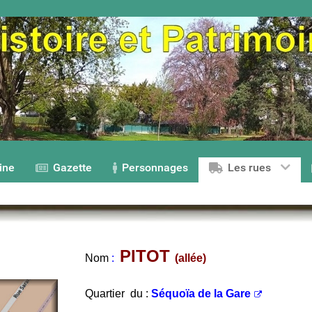
ine
Gazette
Personnages
Les rues
PITOT
Nom
:
(allée)
Quartier du :
Séquoïa de la Gare