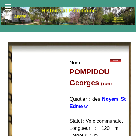
Nom
:
POMPIDOU
Georges
(rue)
Quartier
: des
Noyers St
Edme
Statut : Voie communale.
Longueur : 120 m.
Largeur : 5 m.