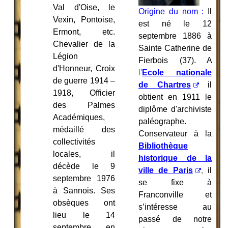
Val d'Oise, le
Origine du nom :
Il
Vexin, Pontoise,
est né le 12
Ermont, etc.
septembre 1886 à
Chevalier de la
Sainte Catherine de
Légion
Fierbois (37). A
d'Honneur, Croix
l'
Ecole nationale
de guerre 1914 –
de Chartres
il
1918, Officier
obtient en 1911 le
des Palmes
diplôme d'archiviste
Académiques,
paléographe.
médaillé des
Conservateur à la
collectivités
Bibliothèque
locales, il
historique de la
décède le 9
ville de Paris
,
il
septembre 1976
se fixe à
à Sannois. Ses
Franconville et
obsèques ont
s’intéresse au
lieu le 14
passé de notre
septembre en