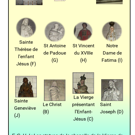
Sainte
Notre
St Antoine
St Vincent
Thérèse de
Dame de
de Padoue
du XVIIIe
l’enfant
Fatima (
I
)
(G)
(H)
Jésus (F)
La Vierge
Sainte
Saint
Le Christ
présentant
Geneviève
Joseph (D)
(B)
l’Enfant-
(J)
Jésus (C)