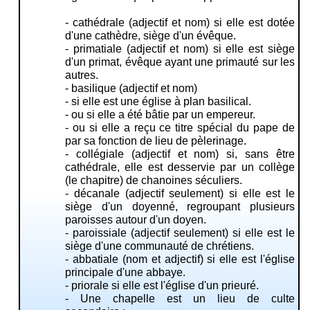
-
cathédrale
(adjectif et nom) si elle est dotée
d'une
cathèdre
, siège d'un
évêque
.
-
primatiale
(adjectif et nom) si elle est siège
d'un
primat
,
évêque
ayant une primauté sur les
autres.
-
basilique
(adjectif et nom)
- si elle est une
église à plan basilical
.
- ou si elle a été bâtie par un empereur.
- ou si elle a reçu ce titre spécial du
pape
de
par sa fonction de
lieu de pèlerinage
.
-
collégiale
(adjectif et nom) si, sans être
cathédrale, elle est desservie par un collège
(le
chapitre
) de
chanoines
séculiers.
-
décanale
(adjectif seulement) si elle est le
siège d'un doyenné, regroupant plusieurs
paroisses autour d'un doyen.
-
paroissiale
(adjectif seulement) si elle est le
siège d'une communauté de chrétiens.
-
abbatiale
(nom et adjectif) si elle est l'église
principale d'une
abbaye
.
-
priorale
si elle est l'église d'un
prieuré
.
- Une
chapelle
est un lieu de culte