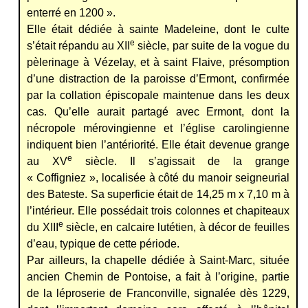
enterré en 1200 ».
Elle était dédiée à
sainte Madeleine
, dont le culte
e
s’était répandu au XII
siècle, par suite de la vogue du
pèlerinage à Vézelay, et à
saint Flaive
, présomption
d’une distraction de la paroisse d’Ermont, confirmée
par la collation épiscopale maintenue dans les deux
cas. Qu’elle aurait partagé avec Ermont, dont la
nécropole mérovingienne et l’église carolingienne
indiquent bien l’antériorité. Elle était devenue grange
e
au XV
siècle. Il s’agissait de la grange
« Coffigniez », localisée à côté du manoir seigneurial
des Bateste. Sa superficie était de 14,25 m x 7,10 m à
l’intérieur. Elle possédait trois colonnes et chapiteaux
e
du XIII
siècle, en calcaire lutétien, à décor de feuilles
d’eau, typique de cette période.
Par ailleurs, la chapelle dédiée à
Saint-Marc
, située
ancien Chemin de Pontoise, a fait à l’origine, partie
de la léproserie de Franconville, signalée dès 1229,