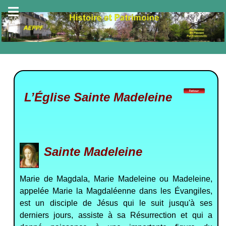
L’Église Sainte Madeleine
Sainte Madeleine
Marie de Magdala
,
Marie Madeleine
ou
Madeleine
,
appelée
Marie la Magdaléenne
dans les Évangiles,
est un disciple de Jésus qui le suit jusqu'à ses
derniers jours, assiste à sa Résurrection et qui a