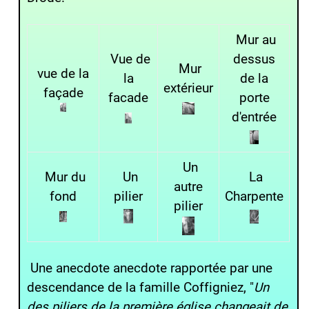
Mur au
Vue de
dessus
Mur
vue de la
la
de la
extérieur
façade
facade
porte
d'entrée
Un
Mur du
Un
La
autre
fond
pilier
Charpente
pilier
Une anecdote anecdote rapportée par une
descendance de la famille Coffigniez, "
Un
des piliers de la première église changeait de