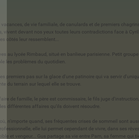
vacances, de vie familiale, de canulards et de premiers chagrins, 
 vivent devant nos yeux toutes leurs contradictions face à Cyril, q
des côtés leur ressemblent...
es au lycée Rimbaud, situé en banlieue parisienne. Petit groupe t
le les problèmes du quotidien.
 ses premiers pas sur la glace d'une patinoire qui va servir d'uni
e du terrain sur lequel elle se trouve.
aire de famille, le père est commissaire, le fils juge d'instruction, 
des différentes affaires qu'ils doivent résoudre.
e où, n'importe quand, ses fréquentes crises de sommeil sont auss
rofessionnelle, elle lui permet cependant de vivre, dans ses rêve
ible et vengeur...
Gus partage sa vie entre Pam, sa femme qui t