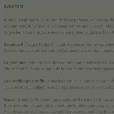
SYNOPSIS
A nous les garçons :
Sur fond de lycée parisien, de booms, de 
et Stéphanie, la délurée, aussi inséparables que dissemblables,
face à leurs copains, face aussi à leurs parents, qui par bien 
Seconde B
: Nadia, Kader, Mickaël, Pauline et Jimmy sont élèv
Cosmic Radio, et aiment autant s'amuser qu’affronter ensemb
La patinoire
: L'équipe d'un film tourné pour la télévision fait
Elle se rend bien vite compte de la nature éminemment glissant
Les Cordier juge et flic
: Chez les Cordier, la justice est une aff
Tous les trois, ils allient leurs compétences pour venir à bout 
Narco
: Gustave Klopp est narcoleptique. Il s'endort n'import
Si cette maladie constitue un véritable handicap pour sa vie p
À peine endormi, Gustave devient Klopp, un super-héros invinc