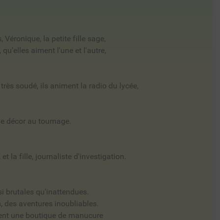
Véronique, la petite fille sage,
u'elles aiment l'une et l'autre,
rès soudé, ils animent la radio du lycée,
que décor au tournage.
et la fille, journaliste d'investigation.
i brutales qu'inattendues.
s, des aventures inoubliables.
ient une boutique de manucure