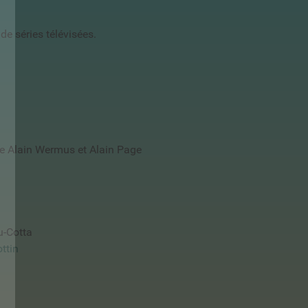
de séries télévisées.
) de Alain Wermus et Alain Page
u-Cotta
ottin