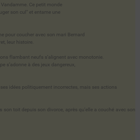
aude Vandamme. Ce petit monde
bouger son cul" et entame une
lène pour coucher avec son mari Bernard
t, leur histoire.
illons flambant neufs s’alignent avec monotonie.
roupe s’adonne à des jeux dangereux,
 ses idées politiquement incorrectes, mais ses actions
s son toit depuis son divorce, après qu'elle a couché avec son