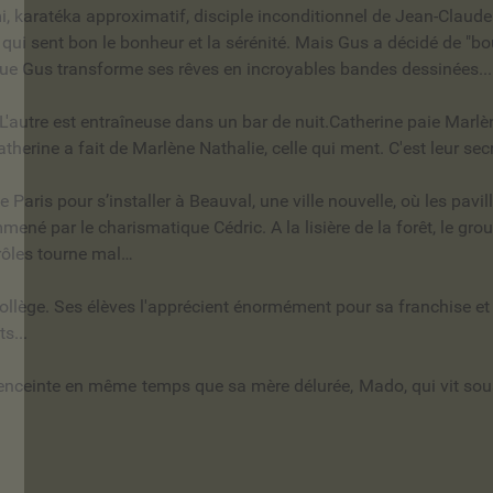
 ami, karatéka approximatif, disciple inconditionnel de Jean-Cl
le qui sent bon le bonheur et la sérénité. Mais Gus a décidé de "
ue Gus transforme ses rêves en incroyables bandes dessinées...
 L'autre est entraîneuse dans un bar de nuit.Catherine paie Mar
Catherine a fait de Marlène Nathalie, celle qui ment. C'est leur secre
 Paris pour s’installer à Beauval, une ville nouvelle, où les pav
emmené par le charismatique Cédric. A la lisière de la forêt, le g
 rôles tourne mal…
collège. Ses élèves l'apprécient énormément pour sa franchise et
ts...
be enceinte en même temps que sa mère délurée, Mado, qui vit sou