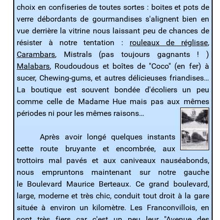
choix en confiseries de toutes sortes : boites et pots de
verre débordants de gourmandises s'alignent bien en
vue derrière la vitrine nous laissant peu de chances de
résister à notre tentation :
rouleaux de réglisse
,
Carambars
, Mistrals (pas toujours gagnants ! )
Malabars
, Roudoudous et boîtes de "Coco" (en fer) à
sucer, Chewing-gums, et autres délicieuses friandises…
La boutique est souvent bondée d'écoliers un peu
comme celle de Madame Hue mais pas aux mêmes
périodes ni pour les mêmes raisons…
Après avoir longé quelques instants
cette route bruyante et encombrée, aux
trottoirs mal pavés et aux caniveaux nauséabonds,
nous empruntons maintenant sur notre gauche
le Boulevard Maurice Berteaux. Ce grand boulevard,
large, moderne et très chic, conduit tout droit à la gare
située à environ un kilomètre. Les Franconvillois, en
sont très fiers car c'est un peu leur "Avenue des