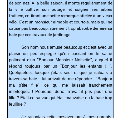
de son nez. A la belle saison, il monte régulièrement de
la ville cultiver son potager et soigner ses arbres
fruitiers, en tirant une petite remorque attelée à un vieux
vélo. C'est un monsieur aimable et courtois, mais qui ne
cause pas beaucoup, sûrement trop absorbé derrière sa
haie par ses travaux de jardinage.
Son nom nous amuse beaucoup et c'est avec un
plaisir un peu espiègle qu'en passant on le salue
poliment d'un "Bonjour Monsieur Noisette", auquel il
répond toujours par un "Bonjour les enfants
!
".
Quelquefois, lorsque j'étais seul et que je saluais à
travers sa haie il lui arrivait de me répondre : "Bonjour
ma p'tite fille", ce qui me laissait franchement
interloqué…! Pourquoi donc m'avait-il pris pour une
fille ? Était-ce sa vue qui était mauvaise ou la haie trop
feuillue ?
Je racontais cette mésaventure à mes parents,