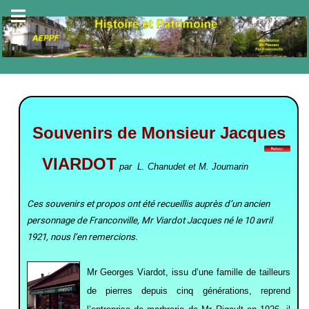
Souvenirs de Monsieur Jacques
VIARDOT
par
L. Chanudet et M. Joumarin
Ces souvenirs et propos ont été recueillis auprès d’un ancien
personnage de Franconville, Mr Viardot Jacques né le 10 avril
1921, nous l’en remercions.
Mr Georges Viardot, issu d’une famille de tailleurs
de pierres depuis cinq générations, reprend