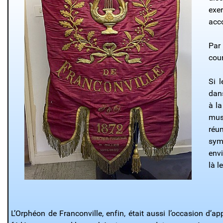
exe
acco
Par
cou
Si 
dans
à l
musi
réu
sym
env
là le
L’Orphéon de Franconville, enfin, était aussi l’occasion d’