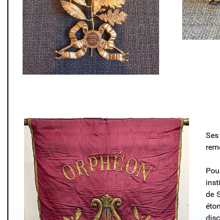
Ses
reme
Pou
ins
de S
éto
dis