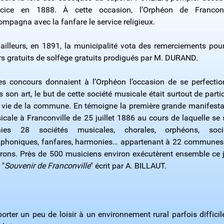
rcice en 1888. À cette occasion, l’Orphéon de Franconv
mpagna avec la fanfare le service religieux.
 ailleurs, en 1891, la municipalité vota des remerciements pour
rs gratuits de solfège gratuits prodigués par M. DURAND.
les concours donnaient à l’Orphéon l’occasion de se perfectio
 son art, le but de cette société musicale était surtout de parti
a vie de la commune. En témoigne la première grande manifesta
cale à Franconville de 25 juillet 1886 au cours de laquelle se 
nies 28 sociétés musicales, chorales, orphéons, soci
phoniques, fanfares, harmonies… appartenant à 22 communes
irons. Près de 500 musiciens environ exécutèrent ensemble ce j
 "
Souvenir de Franconville
" écrit par A. BILLAUT.
apporter un peu de loisir à un environnement rural parfois diffi