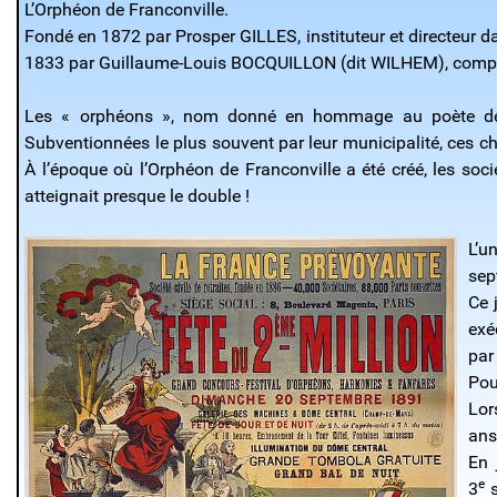
L’Orphéon de Franconville.
Fondé en 1872 par Prosper GILLES, instituteur et directeur d
1833 par Guillaume-Louis BOCQUILLON (dit WILHEM), compos
Les « orphéons », nom donné en hommage au poète de la
Subventionnées le plus souvent par leur municipalité, ces 
À l’époque où l’Orphéon de Franconville a été créé, les s
atteignait presque le double !
L’u
sep
Ce 
exé
par
Pou
Lor
ans
En 
e
3
s