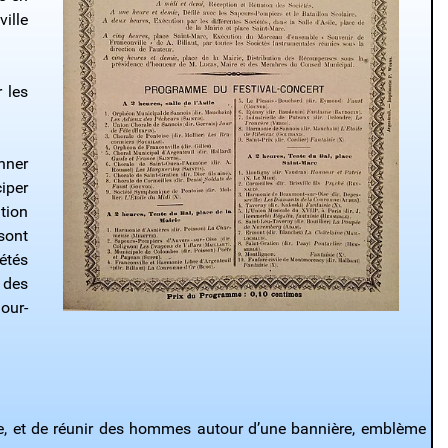
ille
 les
nner
ciper
tion
sont
étés
 des
our-
cile, et de réunir des hommes autour d’une bannière, emblème