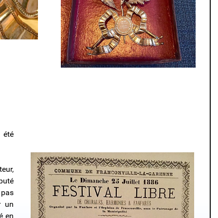
 été
eur,
puté
c pas
r un
é en