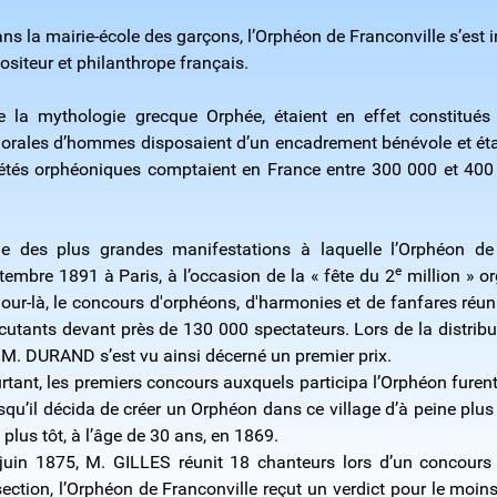
ans la mairie-école des garçons, l’Orphéon de Franconville s’est
iteur et philanthrope français.
 mythologie grecque Orphée, étaient en effet constitués 
chorales d’hommes disposaient d’un encadrement bénévole et étai
ociétés orphéoniques comptaient en France entre 300 000 et 40
ne des plus grandes manifestations à laquelle l’Orphéon de 
e
tembre 1891 à Paris, à l’occasion de la « fête du 2
million » or
jour-là, le concours d'orphéons, d'harmonies et de fanfares réun
cutants devant près de 130 000 spectateurs. Lors de la distribu
 M. DURAND s’est vu ainsi décerné un premier prix.
rtant, les premiers concours auxquels participa l’Orphéon furent
squ’il décida de créer un Orphéon dans ce village d’à peine plus d
 plus tôt, à l’âge de 30 ans, en 1869.
juin 1875, M. GILLES réunit 18 chanteurs lors d’un concours
ection, l’Orphéon de Franconville reçut un verdict pour le moin