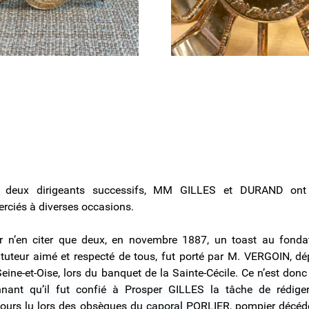
 deux dirigeants successifs, MM GILLES et DURAND ont
rciés à diverses occasions.
r n’en citer que deux, en novembre 1887, un toast au fondat
tituteur aimé et respecté de tous, fut porté par M. VERGOIN, dé
eine-et-Oise, lors du banquet de la Sainte-Cécile. Ce n’est don
nnant qu’il fut confié à Prosper GILLES la tâche de rédige
cours lu lors des obsèques du caporal PORLIER, pompier décéd