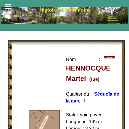
Nom
:
HENNOCQUE
Martel
(rue
)
Quartier du :
Séquoïa de
la gare
Statut :voie privée.
Longueur : 145 m.
Largeur : 3,20 m.