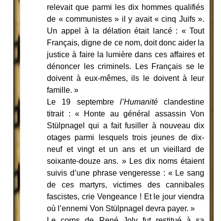
relevait que parmi les dix hommes qualifiés
de « communistes » il y avait « cinq Juifs ».
Un appel à la délation était lancé : « Tout
Français, digne de ce nom, doit donc aider la
justice à faire la lumière dans ces affaires et
dénoncer les criminels. Les Français se le
doivent à eux-mêmes, ils le doivent à leur
famille. »
Le 19 septembre
l’Humanité
clandestine
titrait : « Honte au général assassin Von
Stülpnagel qui a fait fusiller à nouveau dix
otages parmi lesquels trois jeunes de dix-
neuf et vingt et un ans et un vieillard de
soixante-douze ans. » Les dix noms étaient
suivis d’une phrase vengeresse : « Le sang
de ces martyrs, victimes des cannibales
fascistes, crie Vengeance ! Et le jour viendra
où l’ennemi Von Stülpnagel devra payer. »
Le corps de René Joly fut restitué à sa