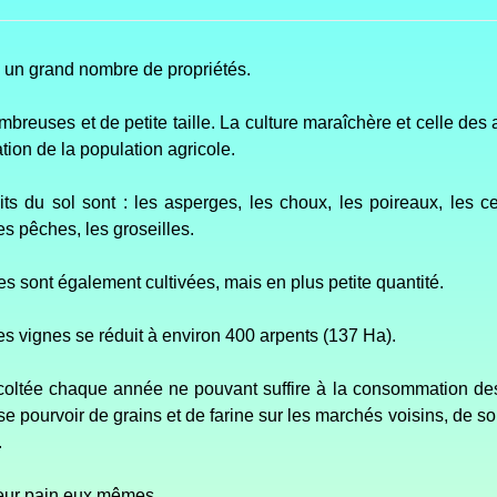
re un grand nombre de propriétés.
breuses et de petite taille. La culture maraîchère et celle des a
tion de la population agricole.
ts du sol sont : les asperges, les choux, les poireaux, les ce
es pêches, les groseilles.
es sont également cultivées, mais en plus petite quantité.
es vignes se réduit à environ 400 arpents (137 Ha).
écoltée chaque année ne pouva
n
t suffire à la consommation des
 se pourvoir de grains et de farine sur les marchés voisins, de so
.
eur pain eux mêmes.