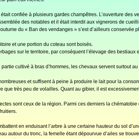
 était confiée à plusieurs gardes champêtres. L’ouverture des v
emblée des notables et il était interdit aux vignerons de cueillir
coutume du « Ban des vendanges » s’est d’ailleurs conservée p
ritoire et une portion du coteau sont boisés.
bages sur le territoire, par conséquent l’élevage des bestiaux e
e partie cultivé à bras d’hommes, les chevaux servent surtout au
ombreuses et suffisent à peine à produire le lait pour la cons
e que très peu de volailles. Quant au gibier, il est excessivemen
sectes sont ceux de la région. Parmi ces derniers la chématobie
ruitiers.
mbattent en enduisant l’arbre à une certaine hauteur du sol d’un
u autour du tronc, la femelle étant dépourvue d’ailes se trouv