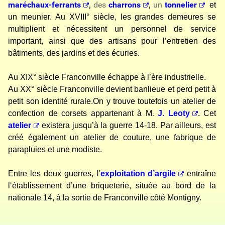
maréchaux-ferrants
,
des
charrons
,
un
tonnelier
et
un meunier. Au XVIII° siècle, les grandes demeures se
multiplient et nécessitent un
personnel
de service
important, ainsi que des artisans pour l’entretien des
bâtiments, des jardins et des écuries.
Au XIX° siècle Franconville échappe à l’ère industrielle.
Au XX° siècle Franconville devient banlieue et perd petit à
petit son identité rurale.On y trouve toutefois un atelier de
confection de corsets appartenant à M
.
J. Leoty
.
Cet
atelier
exi
s
tera jusqu’à la guerre 14-18. Par ailleurs, est
créé également un atelier de couture, une fabrique de
parapluies et une modiste.
Entre les deux guerres,
l’
exploitation d’argile
entraîne
l‘établissement d’une briqueterie, située au bord de la
nationale 14, à la sortie de Franconville côté Montigny.