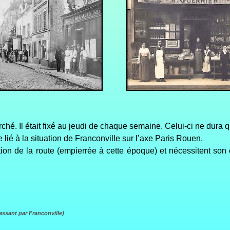
ché. Il était fixé au jeudi de chaque semaine. Celui-ci ne dura
 lié à la situation de Franconville sur l’axe Paris Rouen.
tion de la route (empierrée à cette époque) et nécessitent son e
assant par Franconville)