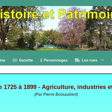
ine
Gazette
Personnages
Les rues
e 1725 à 1899 - Agriculture, industries
(Par Pierre Boisaubert)