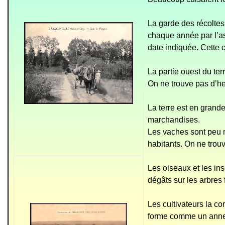
La garde des récoltes
chaque année par l’ass
date indiquée. Cette 
La partie ouest du ter
On ne trouve pas d’her
La terre est en grand
marchandises.
Les vaches sont peu n
habitants. On ne trouv
Les oiseaux et les in
dégâts sur les arbres f
Les cultivateurs la co
forme comme un annea