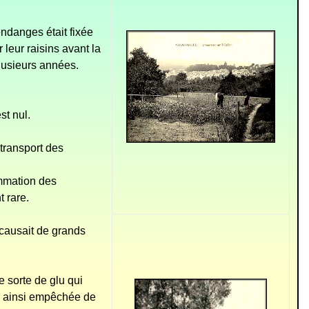
endanges était fixée
 leur raisins avant la
lusieurs années.
st nul.
 transport des
ommation des
t rare.
causait de grands
e sorte de glu qui
e ainsi empêchée de