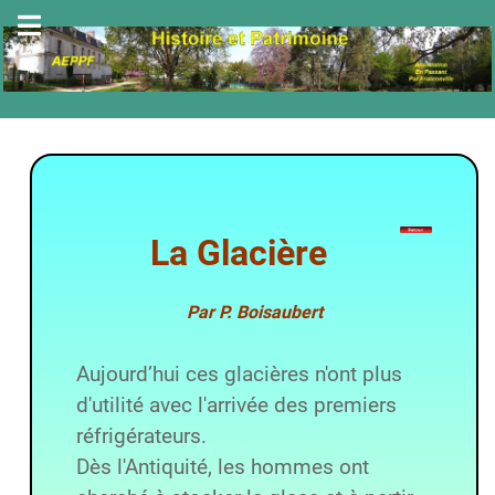
La Glacière
Par P. Boisaubert
Aujourd’hui ces glacières n'ont plus
d'utilité avec l'arrivée des premiers
réfrigérateurs.
Dès l'Antiquité, les hommes ont