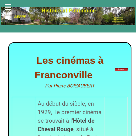
Les cinémas à
Franconville
P
ar Pierre BOISAUBER
T
Au début du siècle, en
1929, le premier cinéma
se trouvait à l'
Hôtel de
Cheval Rouge
, situé à