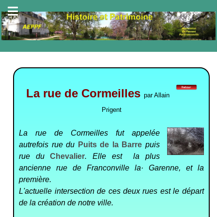
La rue de Cormeilles
par Allain
Prigent
La rue de Cormeilles fut appelée
autrefois rue du
Puits de
la Barre
puis
rue du
Chevalier
. Elle est la plus
ancienne rue de Franconville la· Garenne, et la
première.
L'actuelle intersec­tion de ces deux rues est le départ
de la créa­tion de notre ville.