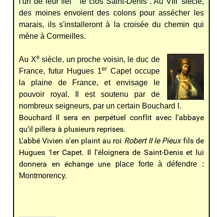
l'un de leur fief "le clos Saint-Denis". Au VIII' siècle,
des moines envoient des colons pour assécher les
marais, ils s'installeront à la croisée du chemin qui
mène à Cormeilles.
e
Au X
siècle, un proche voisin, le duc de
er
France, futur Hugues 1
Capet occupe
la plaine de France, et envisage le
pouvoir royal. Il est soutenu par de
nombreux seigneurs, par un certain Bouchard I.
Bouchard Il sera en perpétuel conflit avec l'abbaye
qu'il pillera à plusieurs reprises.
L'abbé Vivien s'en plaint au roi
Robert II le Pieux
fils de
Hugues 1er Capet. Il l'éloignera de Saint-Denis et lui
donnera en échange une
place forte à défendre :
Montmorency.