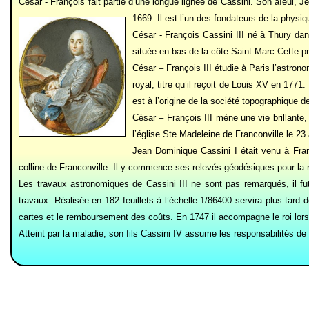
César - François fait partie d’une longue lignée de Cassini. Son aïeul, 
1669. Il est l’un des fondateurs de la physiq
César - François Cassini III né à Thury dans
située en bas de la côte Saint Marc.Cette p
César – François III étudie à Paris l’astrono
royal, titre qu’il reçoit de Louis XV en 1771
est à l’origine de la société topographique 
César – François III mène une vie brillante,
l’église Ste Madeleine de Franconville le 23
Jean Dominique Cassini I était venu à Franc
colline de Franconville. Il y commence ses relevés géodésiques pour la réa
Les travaux astronomiques de Cassini III ne sont pas remarqués, il fu
travaux. Réalisée en 182 feuillets à l’échelle 1/86400 servira plus tard
cartes et le remboursement des coûts. En 1747 il accompagne le roi lor
Atteint par la maladie, son fils Cassini IV assume les responsabilités d