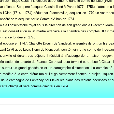
Jean Dominique Cassini I, célèbre astronome né dans le comté de Nice (1625 - 1
ue céle
ste. Son père Jacques Cassini II né à Paris (1677 - 1756) s’attache à l’
 l’Oise (1714 - 1784) séduit par Franconville, acquiert en 1770 un vaste terr
ropriété sera acquise par le Comte d’Albon en 1781.
mie à l’observatoire royal sous la direction de son grand oncle Giacomo Maraldi.
. Il est conseiller du roi et maître ordinaire à la chambre des comptes. Il fut 
de France fondée en 1776.
 il épouse en 1747, Charlotte Drouin de Vandeuil, ensemble ils ont un fils Je
 avril 1776 avec Louis Henri de Riencourt, son témoin fut le comte de Tressan
onville et durant ses séjours il résidait à «l’auberge de la maison rouge». 
lisation de la carte de France. Ce travail sera terminé et attribué à César - F
t surtout un grand géodésien et un cartographe d’exception. La complexité e
 de modèle à la carte d’état major. Le gouvernement finança le projet jusqu’
s de la campagne de Fontenoy pour lever les plans des régions occupées et d
e cette charge et sera nommé directeur en 1784.