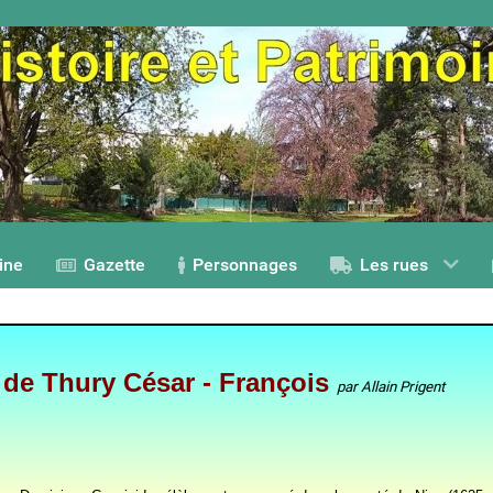
ine
Gazette
Personnages
Les rues
de Thury César - François
par Allain Prigent