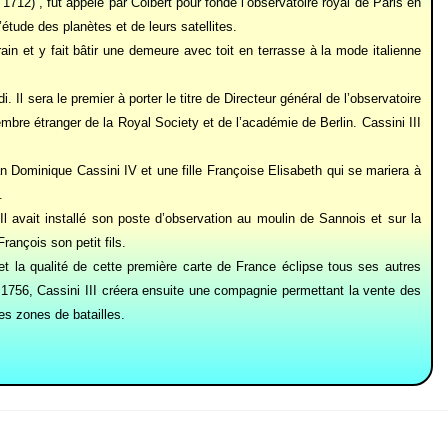
712) , fut appelé par Colbert pour fondé l’observatoire royal de Paris en
étude des planètes et de leurs satellites.
ain et y fait bâtir une demeure avec toit en terrasse à la mode italienne
 Il sera le premier à porter le titre de Directeur général de l’observatoire
membre étranger de la Royal Society et de l’académie de Berlin. Cassini III
an Dominique Cassini IV et une fille Françoise Elisabeth qui se mariera à
.
Il avait installé son poste d’observation au moulin de Sannois et sur la
rançois son petit fils.
t la qualité de cette première carte de France éclipse tous ses autres
en 1756, Cassini III créera ensuite une compagnie permettant la vente des
es zones de batailles.