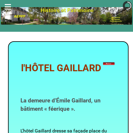
l'HÔTEL GAILLARD
La demeure d’Émile Gaillard, un
bâtiment « féerique ».
L’hôtel Gaillard dresse sa façade place du