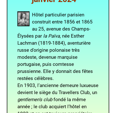
H
ôtel particulier
parisien
construit entre
1856
et
1865
au 25,
avenue des Champs-
Élysées
par
la Païva
, née Esther
Lachman (
1819
-
1884
), aventurière
russe d'origine polonaise très
modeste, devenue marquise
portugaise, puis comtesse
prussienne. Elle y donnait des fêtes
restées célèbres.
En 1903, l’ancienne demeure luxueuse
devient le siège du
Travellers Club
, un
gentlemen's club
fondé la même
année ; le club acquiert l’hôtel en