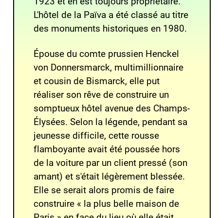
1923 et en est toujours propriétaire.
L'hôtel de la Païva a été classé au titre
des
monuments historiques
en 1980.
Épouse du comte prussien
Henckel
von Donnersmarck
, multimillionnaire
et cousin de
Bismarck
, elle put
réaliser son rêve de construire un
somptueux hôtel avenue des Champs-
Élysées. Selon la légende, pendant sa
jeunesse difficile, cette rousse
flamboyante avait été poussée hors
de la voiture par un client pressé (son
amant) et s'était légèrement blessée.
Elle se serait alors promis de faire
construire
« la plus belle maison de
Paris »
en face du lieu où elle était