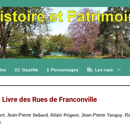
ine
Gazette
Personnages
Les rues
 Livre des Rues de Franconville
ert
,
Debard
,
Prigent
,
Tanguy
,
Jean-Pierre
Allain
Jean-Pierre
R
.