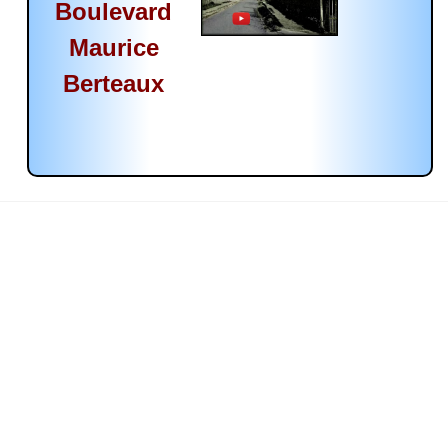
Boulevard
Maurice
Berteaux