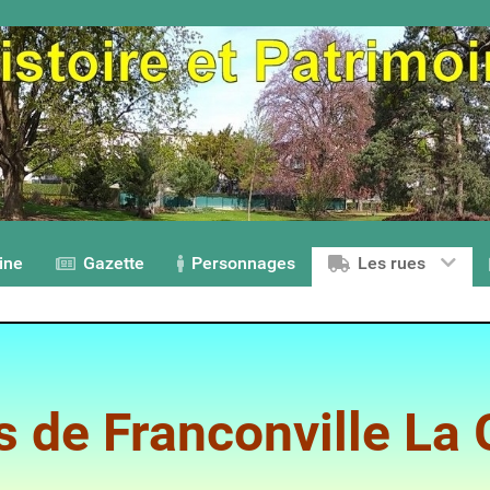
ine
Gazette
Personnages
Les rues
s de Franconville La