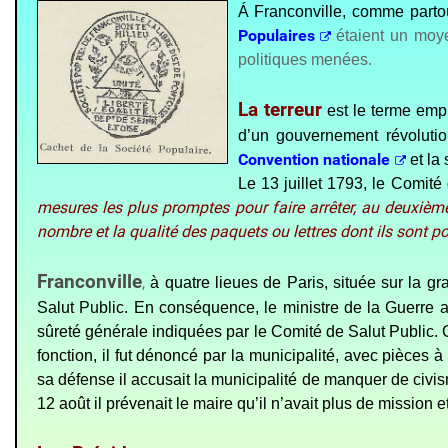
Á Franconville, comme partout
Populaires
étaient un moye
politiques menées.
La terreur
est le terme emp
d’un gouvernement révolutio
Convention nationale
et la
Le 13 juillet 1793, le Comité
mesures les plus promptes pour faire arrêter, au deuxième ou
nombre et la qualité des paquets ou lettres dont ils sont p
Franconville
,
à quatre lieues de Paris, située sur la g
Salut Public. En conséquence, le ministre de la Guerre a
sûreté générale indiquées par le Comité de Salut Public
fonction, il fut dénoncé par la municipalité, avec pièces
sa défense il accusait la municipalité de manquer de civisme
12 août il prévenait le maire qu’il n’avait plus de mission