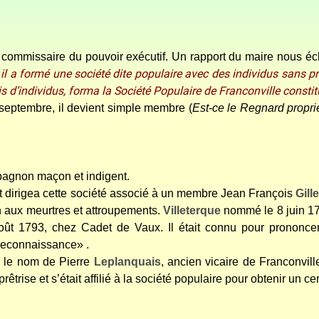
ommissaire du pouvoir exécutif. Un rapport du maire nous écl
l a formé une société dite populaire avec des individus sans prop
s d’individus, forma la Société Populaire de Franconville consti
septembre, il devient simple membre (
Est-ce le Regnard propri
pagnon maçon et indigent.
dirigea cette société associé à un membre Jean François
Gille
n aux meurtres et attroupements.
Villeterque
nommé le 8 juin 179
août 1793, chez Cadet de Vaux. Il était connu pour prononcer
 reconnaissance» .
s le nom de Pierre
Leplanquais
, ancien vicaire de Franconville
rise et s’était affilié à la société populaire pour obtenir un cer