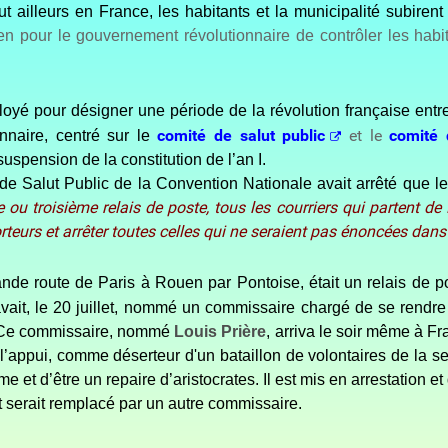
 ailleurs en France, les habitants et la municipalité subirent 
n pour le gouvernement révolutionnaire de contrôler les habit
loyé pour désigner une période de la révolution française entr
comité de salut public
et le
comité 
nnaire, centré sur le
 suspension de la constitution de l’an I.
 de Salut Public de la Convention Nationale avait arrêté que les
 troisième relais de poste, tous les courriers qui partent de Par
orteurs et arrêter toutes celles qui ne seraient pas énoncées dans
rande route de Paris à Rouen par Pontoise, était un relais de 
vait, le 20 juillet, nommé un commissaire chargé de se rendre 
. Ce commissaire, nommé
Louis Prière
, arriva le soir même à Fr
 à l’appui, comme déserteur d'un bataillon de volontaires de l
 et d’être un repaire d’aristocrates. Il est mis en arrestation e
 et serait remplacé par un autre commissaire.