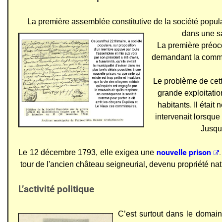
La première assemblée constitutive de la
société popula
dans une sa
La première
préocc
demandant la communi
Le problème de cett
grande exploitatio
habitants. Il étai
intervenait lorsque
Jusque
nouvelle prison
.
Le 12 décembre 1793, elle exigea une
tour de l'ancien château seigneurial, devenu propriété n
L’activité politique
C’est surtout dans le domain