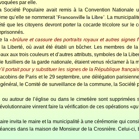
voquées par elle.
a Société Populaire avait remis à la Convention Nationale
"
Franconville la Libre
".
même qu’elle se nommerait
La municipalité
rété que les citoyens devront porter la cocarde tricolore sur le
emprisonnés.
«
brûlure et cassure des portraits royaux et autres signes
de la
de la Liberté, où avait été établi un bûcher. Les membres de l
ux aux trois couleurs et d’autres attributs, symboles de la Libert
fusilliers de la garde nationale, étaient venus réclamer à la m
u’il portait pour y substituer les signes de la République françai
Jacobins de Paris et le 29 septembre, une délégation parisienn
 général, le Comité de surveillance de la commune, la Société p
sol ou autour de l’église ou dans le cimetière sont supprimée
olutionnaire vinrent faire la vérification de ces opérations «
qu
re invita le maire et la municipalité à une cérémonie qui consist
 séances dans la maison de Monsieur de la Crosnière. Celui-ci,