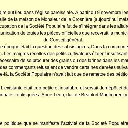
ire eut lieu dans l’église paroissiale. À partir du 9 novemb
re le
lle de la maison de Monsieur de la Crosnière (aujourd’hu
i mai
upation de la Société Populaire fut de s’intégrer dans les affai
cation de toutes les pièces officielles que recevrait la municip
du Conseil
général.
e époque était la question des subsistances. Dans la commune, 
n. L
es maigres récoltes
des petits cultivateurs étaient insuffisan
t nécessaire de se procurer des grains ou des farines dans les
 des commerçants refusaient de vendre certaines denrées suivant 
-là, la Société Populaire n’avait fait que de remettre des pétiti
L'existante était trop petite et insalubre et servait de dépôt et 
ationale, confisquée à Anne-Léon, duc de Beaufort-Montmorency 
e politique que se manifesta l’activité de la Société Populai