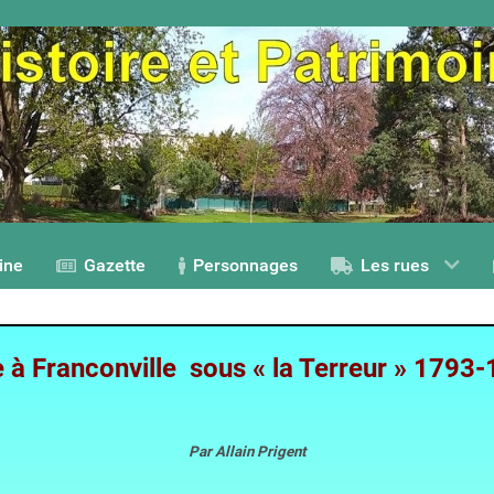
ine
Gazette
Personnages
Les rues
e
à Franconville sous « la Terreur »
1793-
Par Allain Prigent