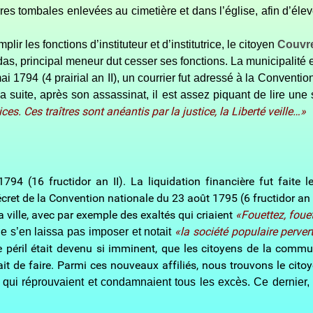
es tombales enlevées au cimetière et dans l’église, afin d’élev
r les fonctions d’instituteur et d’institutrice, le citoyen
Couvr
as, principal meneur dut cesser ses fonctions. La municipalité et
ai 1794 (4 prairial an II), un courrier fut adressé à la Convent
la suite, après son assassinat, il est assez piquant de lire une
s. Ces traîtres sont anéantis par la justice, la Liberté veille…»
94 (16 fructidor an II). La liquidation financière fut faite l
écret de la Convention nationale du 23 août 1795 (6 fructidor an I
 ville, avec par exemple des exaltés qui criaient
«Fouettez, fouet
«la société populaire pervert
ne s’en laissa pas imposer et notait
 péril était devenu si imminent, que les citoyens de la commune 
ait de faire. Parmi ces nouveaux affiliés, nous trouvons le cit
 qui réprouvaient et condamnaient tous les excès. Ce dernier, s