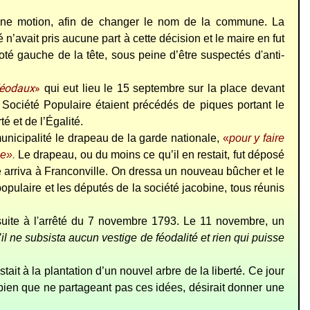
 une motion, afin de changer le nom de la commune. La
 n’avait pris aucune part à cette décision et le maire en fut
 coté gauche de la tête, sous peine d’être suspectés d'anti-
 féodaux
»
qui eut lieu le 15 septembre sur la place devant
a Société Populaire étaient précédés de piques portant le
é et de l’Égalité.
unicipalité le drapeau de la garde nationale,
«
pour y faire
se»
.
Le drapeau, ou du moins ce qu’il en restait, fut déposé
e arriva à Franconville. On dressa un nouveau bûcher et le
opulaire et les députés de la société jacobine, tous réunis
s suite à l'arrêté du 7 novembre 1793. Le 11 novembre, un
’il ne subsista aucun vestige de féodalité et rien qui puisse
ait à la plantation d’un nouvel arbre de la liberté. Ce jour
 bien que ne partageant pas ces idées, désirait donner une