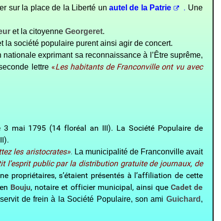
.
er sur la place de la Liberté un
autel de la Patrie
Une
eur
et la citoyenne
Georgeret
.
 la société populaire purent ainsi agir de concert.
ion nationale exprimant sa reconnaissance à l’Être suprême,
«
Les habitants de Franconville ont vu avec
 seconde lettre
e 3 mai 1795 (14 floréal an III). La Société Populaire de
I).
tez les aristocrates»
.
La municipalité de Franconville avait
it l’esprit public par la distribution gratuite de journaux, de
propriétaires, s’étaient présentés à l’affiliation de cette
oyen
Bouju
, notaire et officier municipal, ainsi que
Cadet de
ervit de frein à la Société Populaire, son ami
Guichard
,