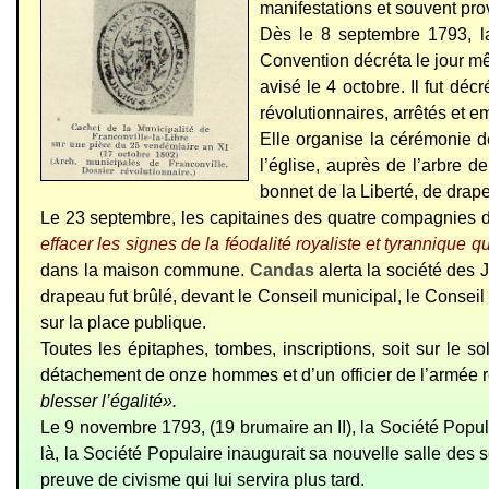
manifestations et souvent pro
Dès le 8 septembre 1793, l
Convention décréta le jour 
avisé le 4 octobre. Il fut déc
révolutionnaires, arrêtés et 
Elle organise la cérémonie 
l’église, auprès de l’arbre 
bonnet de la Liberté, de drapea
Le 23 septembre, les capitaines des quatre compagnies de 
effacer les signes de la féodalité royaliste et tyrannique q
dans la maison commune.
Candas
alerta la société des 
drapeau fut brûlé, devant le Conseil municipal, le Conseil
sur la place publique.
Toutes les épitaphes, tombes, inscriptions, soit sur le 
détachement de onze hommes et d’un officier de l’armée rév
blesser l’égalité».
Le 9 novembre 1793, (19 brumaire an II), la Société Populai
là, la Société Populaire inaugurait sa nouvelle salle des
preuve de civisme qui lui servira plus tard.