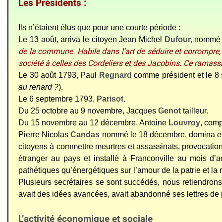
Les Présidents :
Ils n’étaient élus que pour une courte période :
Le 13 août, arriva le citoyen Jean Michel
Dufour,
nommé c
de la commune. Habile dans l’art de séduire et corrompre, i
société à celles des Cordeliers et des Jacobins. Ce ramassi
Le 30 août 1793, Paul
Regnard
comme président et le 8 
au renard ?
).
Le 6 septembre 1793,
Parisot
.
Du 25 octobre au 9 novembre, Jacques
Genot
tailleur.
Du 15 novembre au 12 décembre, Antoine
Louvroy
, com
Pierre Nicolas
Candas
nommé le 18 décembre, domina et 
citoyens à commettre meurtres et assassinats, provocatio
étranger au pays et installé à Franconville au mois d’
pathétiques qu’énergétiques sur l’amour de la patrie et la
Plusieurs secrétaires se sont succédés, nous retiendron
avait des idées avancées, avait abandonné ses lettres de prêt
L’activité économique et sociale