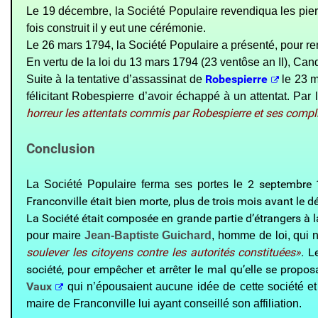
Le 19 décembre, la Société Populaire revendiqua les pierr
fois construit il y eut une cérémonie.
Le 26 mars 1794, la Société Populaire a présenté, pour rempli
En vertu de la loi du 13 mars 1794 (23 ventôse an II), Cand
Robespierre
Suite à la tentative d’assassinat de
le 23 m
félicitant Robespierre d’avoir échappé à un attentat. Par 
horreur les attentats commis par Robespierre et ses complice
Conclusion
2 septembre 17
La Société Populaire ferma ses portes le
Franconville était bien morte, plus de trois mois avant le d
La Société était composée en grande partie d’étrangers à la
pour maire
Jean-Baptiste Guichard
, homme de loi, qui 
soulever les citoyens contre les autorités constituées»
.
Le
société, pour empêcher et arrêter le mal qu’elle se propos
Vaux
qui n’épousaient aucune idée de cette société et
maire de Franconville lui ayant conseillé son affiliation.