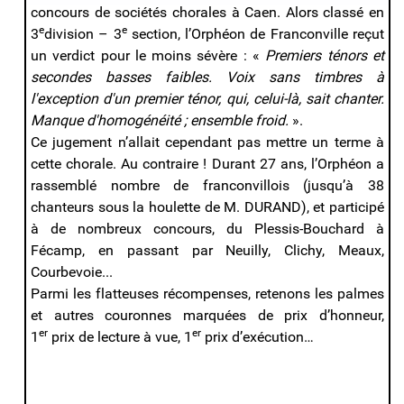
concours de sociétés chorales à Caen. Alors classé en
e
e
3
division – 3
section, l’Orphéon de Franconville reçut
un verdict pour le moins sévère : «
Premiers ténors et
secondes basses faibles. Voix sans timbres à
l'exception d'un premier ténor, qui, celui-là, sait chanter.
Manque d'homogénéité ; ensemble froid.
».
Ce jugement n’allait cependant pas mettre un terme à
cette chorale. Au contraire ! Durant 27 ans, l’Orphéon a
rassemblé nombre de franconvillois (jusqu’à 38
chanteurs sous la houlette de M. DURAND), et participé
à de nombreux concours, du Plessis-Bouchard à
Fécamp, en passant par Neuilly, Clichy, Meaux,
Courbevoie...
Parmi les flatteuses récompenses, retenons les palmes
et autres couronnes marquées de prix d’honneur,
er
er
1
prix de lecture à vue, 1
prix d’exécution…