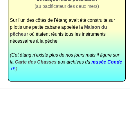
(au pacificateur des deux mers)
Sur l'un des côtés de l'étang avait été construite sur
pilotis une petite cabane appelée la
Maison du
pêcheur
où étaient réunis tous les instruments
nécessaires à la pêche.
(Cet étang n'existe plus de nos jours mais il figure sur
la
Carte des Chasses
aux archives du
musée Condé
.)