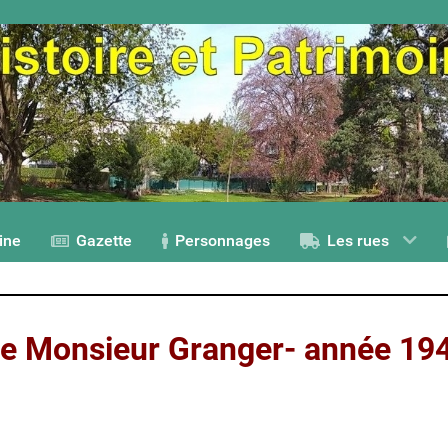
ine
Gazette
Personnages
Les rues
e
Monsieur
Granger-
année
19