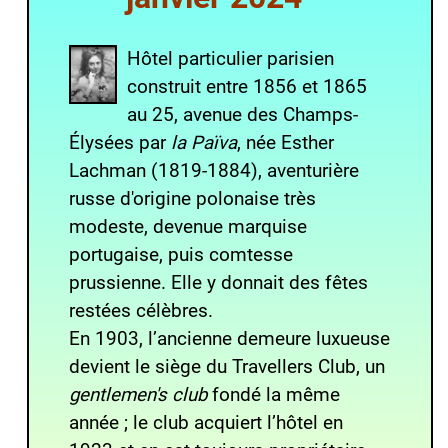
H
ôtel particulier
parisien
construit entre
1856
et
1865
au 25,
avenue des Champs-
Élysées
par
la Païva
, née Esther
Lachman (
1819
-
1884
), aventurière
russe d'origine polonaise très
modeste, devenue marquise
portugaise, puis comtesse
prussienne. Elle y donnait des fêtes
restées célèbres.
En 1903, l’ancienne demeure luxueuse
devient le siège du
Travellers Club
, un
gentlemen's club
fondé la même
année ; le club acquiert l’hôtel en