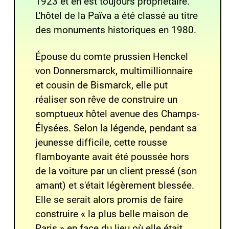
1923 et en est toujours propriétaire.
L'hôtel de la Païva a été classé au titre
des
monuments historiques
en 1980.
Épouse du comte prussien
Henckel
von Donnersmarck
, multimillionnaire
et cousin de
Bismarck
, elle put
réaliser son rêve de construire un
somptueux hôtel avenue des Champs-
Élysées. Selon la légende, pendant sa
jeunesse difficile, cette rousse
flamboyante avait été poussée hors
de la voiture par un client pressé (son
amant) et s'était légèrement blessée.
Elle se serait alors promis de faire
construire
« la plus belle maison de
Paris »
en face du lieu où elle était