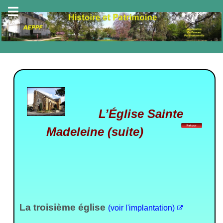
L’Église Sainte
Madeleine (suite)
La troisième église
(voir l'implantation)