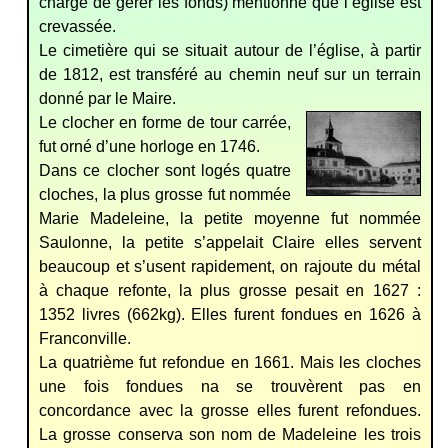
chargé de gérer les fonds) mentionne que l’église est
crevassée.
Le cimetière qui se situait autour de l’église, à partir
de 1812, est transféré au chemin neuf sur un terrain
donné par le Maire.
Le clocher en forme de tour carrée,
fut orné d’une horloge en 1746.
Dans ce clocher sont logés quatre
cloches, la plus grosse fut nommée
Marie Madeleine, la petite moyenne fut nommée
Saulonne, la petite s’appelait Claire elles servent
beaucoup et s’usent rapidement, on rajoute du métal
à chaque refonte, la plus grosse pesait en 1627 :
1352 livres (662kg). Elles furent fondues en 1626 à
Franconville.
La quatrième fut refondue en 1661. Mais les cloches
une fois fondues na se trouvèrent pas en
concordance avec la grosse elles furent refondues.
La grosse conserva son nom de Madeleine les trois