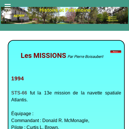
Les MISSIONS
Par Pierre Boisaubert
1994
STS-66
fut la 13e mission de la navette spatiale
Atlantis.
Équipage :
Commandant : Donald R. McMonagle,
Pilote : Curtis L. Brown,