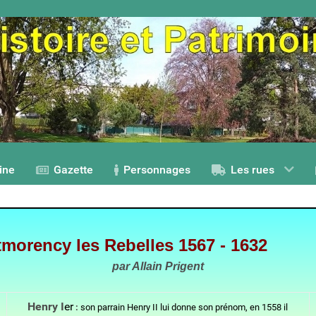
ine
Gazette
Personnages
Les rues
morency les Rebelles 1567 - 1632
par Allain Prigent
Henry I
er
:
son parrain Henry II lui donne son prénom, en 1558 il