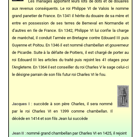
Les mariages apportent leurs lots de dots et de douaires
aux revenus conséquents. Le roi Philippe VI de Valois le nomme
grand panetier de France. En 1341 il hérite du douaire de sa mère et
entre en possession de ses terres de Berneval en Normandie et
d’autres en Ile de France. En 1342, Philippe VI lui confie la charge
de maréchal, il conduit l’armée en Bretagne contre Edouard III puis
Guyenne et Poitou. En 1346 il est nommé chambellan et gouverneur
de Picardie. Suite à la défaite de Poitiers, il est chargé de porter au
roi Edouard III les articles du traité puis rejoint les 41 otages pour
l’Angleterre. En 1364 il est conseiller du roi Charles V le sage celui-ci
le désigne parrain de son fils futur roi Charles VI le fou.
Jacques I
: succède à son père Charles, il sera nommé
par le roi Charles VI en 1399 comme chambellan. Il
décède en 1414 et son fils Jean lui succède
Jean II
: nommé grand chambellan par Charles VI en 1425, il rejoint