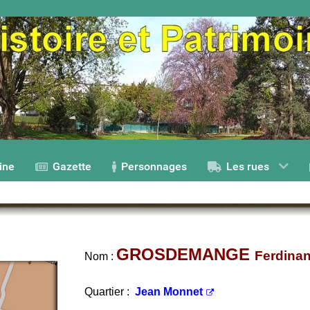
ine
Gazette
Personnages
Les rues
GROSDEMANGE
Ferdina
Nom :
Quartier :
Jean Monnet