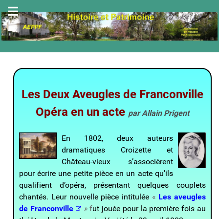
Les Deux Aveugles de Franconville
Opéra en un acte
par Allain Prigent
En 1802, deux auteurs
dramatiques Croizette et
Château-vieux s’associèrent
pour écrire une petite pièce en un acte qu’ils
qualifient d’opéra, présentant quelques couplets
chantés. Leur nouvelle pièce intitulée
«
Les aveugles
de Franconville
»
f
ut jouée pour la première fois au