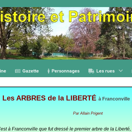
ine
Gazette
Personnages
Les rues
Les ARBRES de la LIBERTÉ
à Franconville
Par
Allain Prigent
st à Franconville que fut dressé le premier arbre de la Liberté