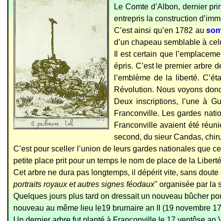
Le Comte d’Albon, dernier princ
entrepris la construction d’im
C’est ainsi qu’en 1782 au
som
d’un chapeau semblable à celu
Il est certain que l’emplacemen
épris. C’est le premier arbre 
l’emblème de la liberté. C’ét
Révolution. Nous voyons donc 
Deux inscriptions, l’une à Gu
Franconville
.
Les gardes natio
Franconville avaient été réun
second, du sieur Candas, chiru
C’est pour sceller l’union de leurs gardes nationales que cell
petite place prit pour un temps le nom de place de la Liberté
Cet arbre ne dura pas longtemps, il dépérit vite, sans doute
portraits royaux et autres signes féodaux
" organisée par la 
Quelques jours plus tard on dressait un nouveau
bûcher pou
nouveau au même lieu le19 brumaire an II (19 novembre 17
Un dernier arbre fut planté à Franconville le 17 ventôse an 