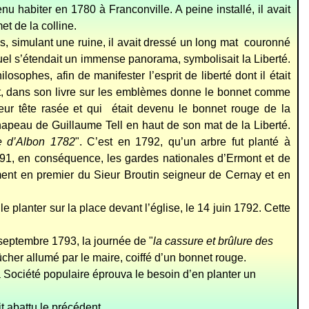
nu habiter en 1780 à Franconville. A peine installé, il avait
t de la colline.
, simulant une ruine, il avait dressé un long mat couronné
el s’étendait un immense panorama, symbolisait la Liberté.
osophes, afin de manifester l’esprit de liberté dont il était
ciat, dans son livre sur les emblèmes donne le bonnet comme
 leur tête rasée et qui était devenu le bonnet rouge de la
hapeau de Guillaume Tell en haut de son mat de la Liberté.
le d’Albon 1782
". C’est en 1792, qu’un arbre fut planté à
791, en conséquence, les gardes nationales d’Ermont et de
ment en premier du Sieur Broutin seigneur de Cernay et en
le planter sur la place devant l’église, le 14 juin 1792. Cette
 septembre 1793, la journée de "
la cassure et brûlure des
cher allumé par le maire, coiffé d’un bonnet rouge.
 Société populaire éprouva le besoin d’en planter un
t abattu le précédent.