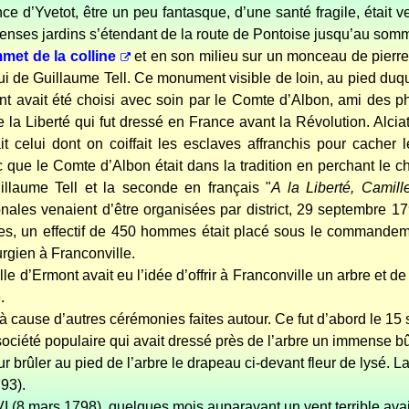
e d’Yvetot, être un peu fantasque, d’une santé fragile, était ve
menses jardins s’étendant de la route de Pontoise jusqu’au somme
met de la colline
et en son milieu sur un monceau de pierres
i de Guillaume Tell. Ce monument visible de loin, au pied duqu
t avait été choisi avec soin par le Comte d’Albon, ami des phil
de la Liberté qui fut dressé en France avant la Révolution. Al
ait celui dont on coiffait les esclaves affranchis pour cacher
que le Comte d’Albon était dans la tradition en perchant le c
illaume Tell et la seconde en français "
A la Liberté, Camil
nales venaient d’être organisées par district, 29 septembre 1
ies, un effectif de 450 hommes était placé sous le commande
rgien à Franconville.
e d’Ermont avait eu l’idée d’offrir à Franconville un arbre et de 
.
 à cause d’autres cérémonies faites autour. Ce fut d’abord le 15
société populaire qui avait dressé près de l’arbre un immense bû
r brûler au pied de l’arbre le drapeau ci-devant fleur de lysé.
La
93).
VI (8 mars 1798), quelques mois auparavant un vent terrible avai